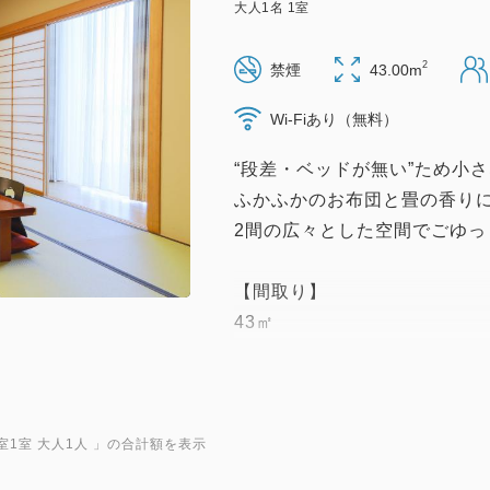
大人
1
名
1
室
2
禁煙
43.00m
Wi-Fiあり（無料）
“段差・ベッドが無い”ため小
ふかふかのお布団と畳の香りに
2間の広々とした空間でごゆっ
【間取り】
43㎡
【設備】
インターネット接続（無料Wi-
液晶テレビ/温水洗浄便座/冷蔵
室1室 大人1人
」の合計額を表示