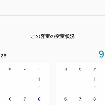
【アメニティ】
ハンドタオル/バスタオル/パジ
ボディーソープ
歯ブラシセット/ブラシ/髭剃り
この客室の空室状況
9
26
木
金
土
日
月
火
1
1
6
7
8
6
7
8