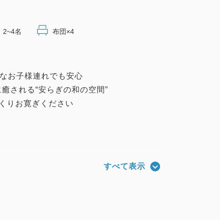
2~4名
布団×4
さなお子様連れでも安心
癒される“安らぎの和の空間”
くりお寛ぎください
すべて表示
Fi）
庫/冷暖房/ドライヤー