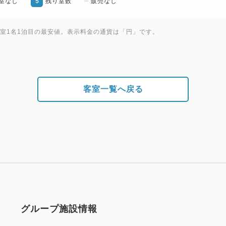
5
室なし
残り室数
販売なし
1室1名1泊目の最安値。表示料金の通貨は「円」です。
客室一覧へ戻る
グループ施設情報