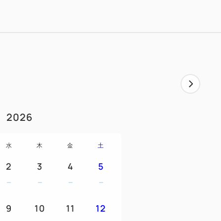
ャマ/シャワーキャップ/シャンプー/リンス/
/くし/綿棒
2026
水
木
金
土
2
3
4
5
9
10
11
12