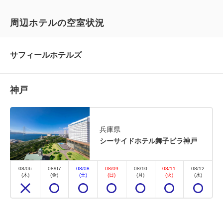
周辺ホテルの空室状況
サフィールホテルズ
神戸
兵庫県
オーシャンビュー
最上階
ビューバス
セパレートバス
シーサイドホテル舞子ビラ神戸
新館SPAタワー◇最上階ビューバス
08/06
08/07
08/08
08/09
08/10
08/11
08/12
(木)
(金)
(土)
(日)
(月)
(火)
(水)
DXハリウッドツイン（35平米）オ
ーシャンビュー