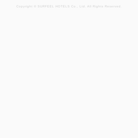
禁煙
31平米
1~2名
Copyright © SURFEEL HOTELS Co., Ltd. All Rights Reserved.
セミダブルサイズ / 幅100-120cm×2
Wi-Fiあり（無料）
開放的な窓からは明石海峡大橋を堪能でき、非日常空
間を味わえます。
空室なし
詳細
空室カレンダー