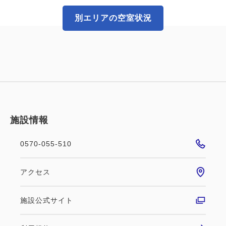
2
禁煙
35.00m
2~2名
別エリアの空室状況
ダブルサイズ / 幅131-150cm×2
Wi-Fiあり（無料）
明石海峡大橋を眺望できるビューバスツイン。日中と
夜景のコントラストをどうぞご堪能下さい
空室なし
詳細
施設情報
0570-055-510
空室カレンダー
アクセス
施設公式サイト