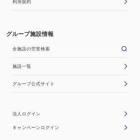
利用規約
グループ施設情報
全施設の空室検索
施設一覧
グループ公式サイト
オーシャンビュー
セパレートバス
新館SPAタワー◇スーペリアツイ
法人ログイン
ン（31平米）オーシャンビュー
キャンペーンログイン