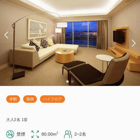
本館
海側
ハイフロア
大人
2
名
1
室
2
禁煙
80.00m
2~2名