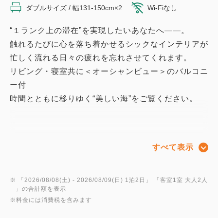
ダブルサイズ / 幅131-150cm×2
Wi-Fiなし
“１ランク上の滞在”を実現したいあなたへ――。
触れるたびに心を落ち着かせるシックなインテリアが
忙しく流れる日々の疲れを忘れさせてくれます。
リビング・寝室共に＜オーシャンビュー＞のバルコニ
ー付
時間とともに移りゆく“美しい海”をご覧ください。
＜客室詳細＞
すべて表示
・面積80㎡
・ベッド×2台（122×203cm）
・温水洗浄トイレ完備
※ 「
2026/08/08(土)
- 2026/08/09(日)
1泊2日
」 「
客室1室 大人2人
」の合計額を表示
・Wi-Fi接続無料
※料金には消費税を含みます
☆ReFa（リファ）のシャワーヘッド・ドライヤー