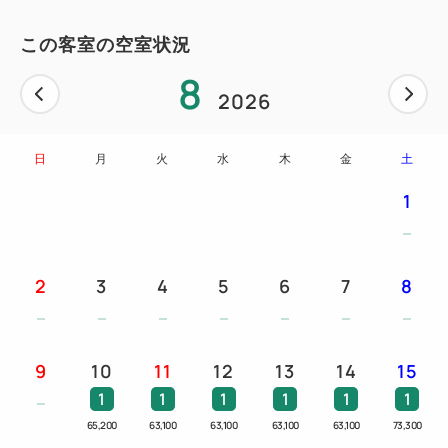
☆ポーラの体験型新ブランド『IUGEN（イウゲ
ン）』のシャンプー・コンディショナー・ボディーソ
この客室の空室状況
ープ＆バスジェル
8
☆ポーラのB.A SKINCARE EXPERIENCE KIT
2026
☆ネスプレッソ（フレーバーはトウキョウ ルンゴ、
ストックホルム ルンゴ）
日
月
火
水
木
金
土
1
＜アメニティ＞
ハブラシ／コーム／カミソリ／シャワーキャップ
シャンプー／リンス／ボディソープ／フェイスソープ
2
3
4
5
6
7
8
綿棒／タオル類／ドライヤー／セーフティボックス
ボディタオル／スケルトンブラシ／ヘアゴム
コットンパフ／バスタブレット
9
10
11
12
13
14
15
1
1
1
1
1
1
65,200
63,100
63,100
63,100
63,100
73,300