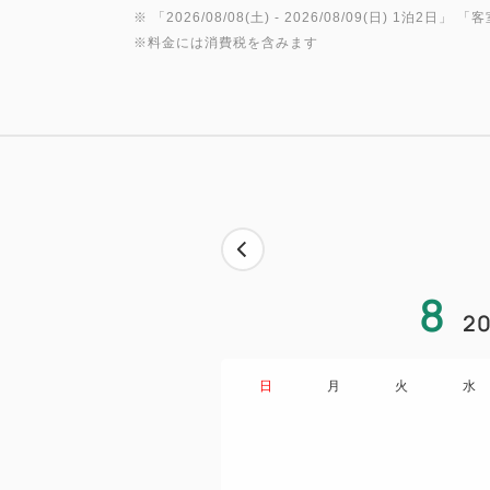
※ 「
2026/08/08(土)
- 2026/08/09(日)
1泊2日
」 「
客
※料金には消費税を含みます
8
20
日
月
火
水