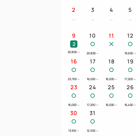
2
3
4
5
9
10
11
12
2
20,800
～
20,800
～
19,600
16
17
18
19
25,700
～
16,000
～
16,000
～
17,200
23
24
25
26
16,000
～
17,200
～
16,000
～
16,400
30
31
13,100
～
12,300
～