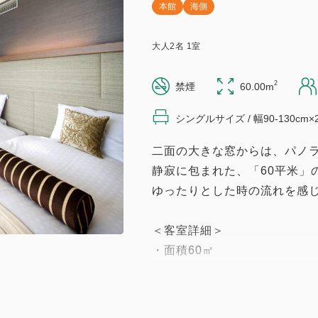
本館
海側
大人
2
名
1
室
2
禁煙
60.00m
シングルサイズ / 幅90-130cm×
二面の大きな窓からは、パノラ
静寂に包まれた、「60平米」
ゆったりとした時の流れを感
＜客室詳細＞
・面積60㎡
・ベッド×2台（122×203cm）
（3名様以降はエキストラベ
・温水洗浄トイレ完備