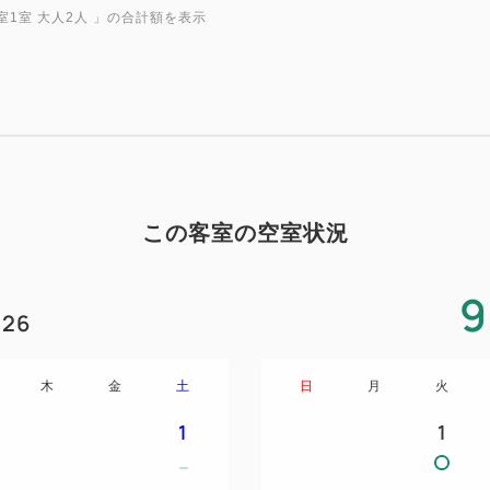
・Wi-Fi接続無料
室1室 大人2人
」の合計額を表示
＜アメニティ＞
ハブラシ／コーム／カミソリ
シャンプー／リンス／ボディ
綿棒／タオル類／ドライヤー
ボディタオル／スケルトンブ
この客室の空室状況
コットンパフ／バスタブレッ
9
26
木
金
土
日
月
火
1
1