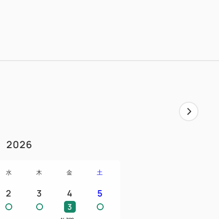
／シャワーキャップ
ソープ／フェイスソープ
／セーフティボックス
ラシ／ヘアゴム
ト
2026
水
木
金
土
2
3
4
5
3