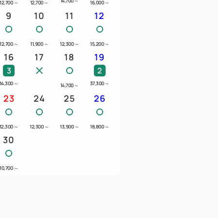
14,700
～
12,700
～
12,700
～
16,000
～
9
10
11
12
12,700
～
11,900
～
12,300
～
15,200
～
16
17
18
19
3
2
14,300
～
37,300
～
14,700
～
23
24
25
26
12,300
～
12,300
～
13,900
～
18,800
～
30
10,700
～