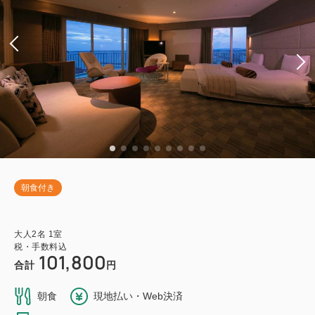
朝食付き
大人
2
名
1
室
税・手数料込
101,800
合計
円
朝食
現地払い・Web決済