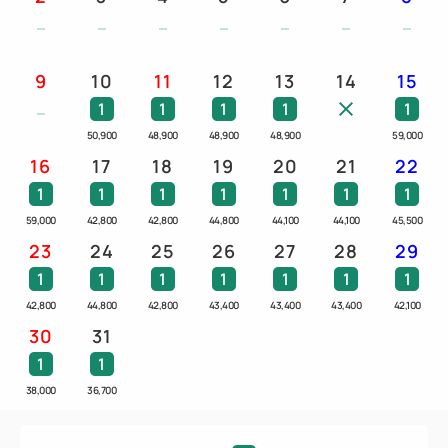
☆ReFa（リファ）のシャワーヘッド・ドライヤー
9
10
11
12
13
14
15
☆ポーラの体験型新ブランド『IUGEN（イウゲ
1
1
1
1
1
ン）』のシャンプー・コンディショナー・ボディーソ
50,900
48,900
48,900
48,900
59,000
ープ＆バスジェル
16
17
18
19
20
21
22
☆ポーラのB.A SKINCARE EXPERIENCE KIT
1
1
1
1
1
1
1
☆ネスプレッソ（フレーバーはトウキョウ ルンゴ、
59,000
42,800
42,800
44,800
44,100
44,100
45,500
ストックホルム ルンゴ）
23
24
25
26
27
28
29
1
1
1
1
1
1
1
快適で贅沢なひとときをお過ごしください。
42,800
44,800
42,800
43,400
43,400
43,400
42,100
30
31
【ご滞在特典】
1
1
屋内外プール無料！
沖縄県内屈指の屋外プール、ウォータースライダーや
38,000
36,700
ジャグジーを備えた全天候型屋内プールがご滞在中は
無料で何度でもご利用いただけます