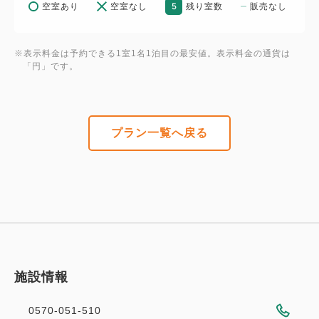
5
空室あり
空室なし
残り室数
販売なし
※屋外プールは4月下旬～10月下旬頃までの営業
※表示料金は予約できる1室1名1泊目の最安値。表示料金の通貨は
【ご朝食】6：30～10：00
「円」です。
宜野湾随一！種類豊富な朝食ブッフェ
沖縄の彩り豊かな旬の野菜やふっくら香ばしい焼きた
てのパン、
プラン一覧へ戻る
シェフが目の前で焼き上げるふわふわオムレツなど
充実した1日の始まりを奏でるご朝食をお楽しみくだ
さい
※状況によりセットメニューへ変更させていただく場
合がございます
【アクセス】
施設情報
・那覇空港から車で約30分（空港リムジンバスで約
45～60分）
0570-051-510
・沖縄コンベンションセンターまで徒歩約7分