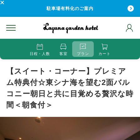
駐車場有料化のご案内
日程・人数
客室
プラン
カート
【スイート・コーナー】プレミア
ム特典付☆東シナ海を望む2面バル
コニー朝日と共に目覚める贅沢な時
間＜朝食付＞