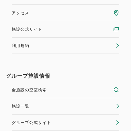
・トロピカルビーチまで徒歩約8分
アクセス
・アメリカンビレッジまで車で約20分
・国際通りまで車で約25分
施設公式サイト
【駐車場（予約不要）】
利用規約
2026年4月1日以降のご宿泊分より、駐車場料金は
【1泊1台1,000円】を現地にて頂戴いたします。
※【2026年1月31日までにご予約】のお客様に限
り、2026年4月1日以降のご宿泊分であっても駐車場
グループ施設情報
料金は無料となります。対象のお客様は外出時および
チェックアウト時に駐車券をフロントへお持ちくださ
全施設の空室検索
い。
施設一覧
【ご案内】
・一部営業内容、営業時間を変更しております。詳細
グループ公式サイト
はホテル公式HPよりご確認ください