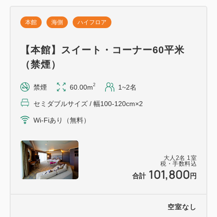
なメニューをお選びください。
本館
海側
ハイフロア
【営業時間】10:00～20:00
【本館】スイート・コーナー60平米
※アルコールのご提供は16:00からとなります。
（禁煙）
※17:00～17:30はクローズタイムとなりますので、
あらかじめご了承ください。
2
禁煙
60.00m
1~2名
セミダブルサイズ / 幅100-120cm×2
■ナイトキャップサービス（BAR「パドル」）
Wi-Fiあり（無料）
BAR「パドル」にて、スイートルームご宿泊のお客
様限定で、ナイトキャップ（寝酒サービス）をご提供
いたします。
大人
2
名
1
室
ご利用の際は、ゴールドキーをご持参のうえ、お好き
税・手数料込
101,800
なドリンクを1杯お選びください。
合計
円
【提供時間】20:00～22:30
空室なし
※お一人様1杯無料でご利用いただけます。2杯目以