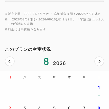
降は有料となりますので、あらかじめご了承くださ
い。
※販売期間：2022/04/27(水)~ ・ 宿泊対象期間：2022/04/27(水)~
※ 「
2026/08/09(日)
- 2026/08/10(月)
1泊2日
」 「
客室1室 大人2人
※20歳未満の方はご利用いただけません。
」の合計額を表示
※BAR「パドル」は日曜・月曜定休です。
※料金には消費税を含みます
■ご利用に関するご注意
※プレミアム特典の専用メニューおよびナイトキャッ
このプランの空室状況
プサービスは、ゴールドキーをお持ちのお客様のみご
8
利用いただけます。
2026
※チェックイン前・チェックアウト後（ゴールドキー
返却後）はご利用いただけません。あらかじめご了承
日
月
火
水
木
金
土
ください。
1
■スイートルーム特典
ご滞在中、以下の特別アメニティ＆客室設備をご用意
2
3
4
5
6
7
8
しております。