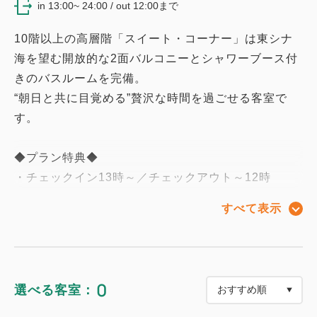
in 13:00~ 24:00 / out 12:00まで
10階以上の高層階「スイート・コーナー」は東シナ
海を望む開放的な2面バルコニーとシャワーブース付
きのバスルームを完備。
“朝日と共に目覚める”贅沢な時間を過ごせる客室で
す。
◆プラン特典◆
・チェックイン13時～／チェックアウト～12時
・大浴場のチケット付き（通常550円）
すべて表示
・ショップでご利用いただける10％割引券（一部商
品を除く）
■プレミアム特典の専用メニュー（ラウンジ）
0
選べる客室：
追加料金なしでお好きなだけご利用いただけます。
ご利用の際は、ゴールドキーをご持参のうえ、お好き